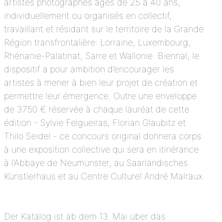
artistes photographes âgés de 25 à 40 ans,
individuellement ou organisés en collectif,
travaillant et résidant sur le territoire de la Grande
Région transfrontalière: Lorraine, Luxembourg,
Rhénanie-Palatinat, Sarre et Wallonie. Biennal, le
dispositif a pour ambition d’encourager les
artistes à mener à bien leur projet de création et
permettre leur émergence. Outre une enveloppe
de 3750 € réservée à chaque lauréat de cette
édition - Sylvie Felgueiras, Florian Glaubitz et
Thilo Seidel - ce concours original donnera corps
à une exposition collective qui sera en itinérance
à l‘Abbaye de Neumünster, au Saarländisches
Künstlerhaus et au Centre Culturel André Malraux.
Der Katalog ist ab dem 13. Mai über das