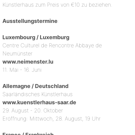
Künstlerhaus zum Preis von €10 zu beziehen.
Ausstellungstermine
:
Luxembourg / Luxemburg
Centre Culturel de Rencontre Abbaye de
Neumünster
www.neimenster.lu
11. Mai - 16. Juni
Allemagne / Deutschland
Saarländisches Künstlerhaus
www.kuenstlerhaus-saar.de
29. August - 20. Oktober
Eröffnung: Mittwoch, 28. August, 19 Uhr
France / Frankreich