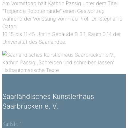
Am Vormittgag hält Kathrin Passig unter dem Titel
"Tippende Roboterhände" einen Gastvortrag
während der Vorlesung von Frau Prof. Dr. Stephanie
Catani.
10:15 bis 11:45 Uhr in Gebäude B 3.1, Raum 0.14 der
Universität des Saarlandes.
Saarländisches Künstlerhaus
Saarbrücken e. V.
Karlstr. 1