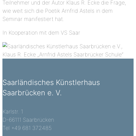
Teilnehmer und der Autor Klaus R. Ecke die Frage,
wie weit sich die Poetik Arnfrid Astels in dem
Seminar manifestiert hat.
In Kooperation mit dem VS Saar
Saarländisches Künstlerhaus
Saarbrücken e. V.
Karlstr. 1
D-66111 Saarbrücken
Tel +49 681 372485