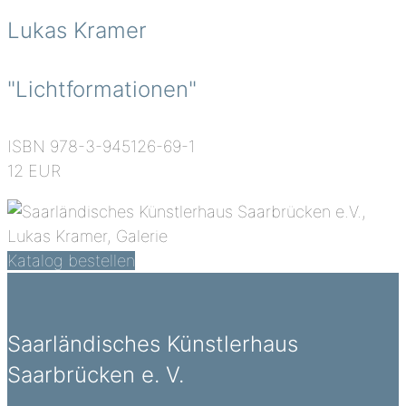
Lukas Kramer
"Lichtformationen"
ISBN 978-3-945126-69-1
12 EUR
Katalog bestellen
Saarländisches Künstlerhaus
Saarbrücken e. V.