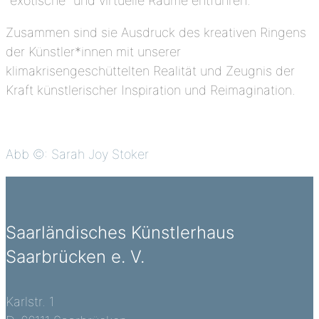
“exotische” und virtuelle Räume entführen.
Zusammen sind sie Ausdruck des kreativen Ringens
der Künstler*innen mit unserer
klimakrisengeschüttelten Realität und Zeugnis der
Kraft künstlerischer Inspiration und Reimagination.
Abb ©: Sarah Joy Stoker
Saarländisches Künstlerhaus
Saarbrücken e. V.
Karlstr. 1