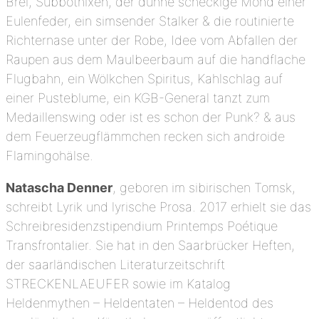
Brei, Subbotnixen, der dünne scheckige Mond einer
Eulenfeder, ein simsender Stalker & die routinierte
Richternase unter der Robe, Idee vom Abfallen der
Raupen aus dem Maulbeerbaum auf die handflache
Flugbahn, ein Wölkchen Spiritus, Kahlschlag auf
einer Pusteblume, ein KGB-General tanzt zum
Medaillenswing oder ist es schon der Punk? & aus
dem Feuerzeugflämmchen recken sich androide
Flamingohälse.
Natascha Denner
, geboren im sibirischen Tomsk,
schreibt Lyrik und lyrische Prosa. 2017 erhielt sie das
Schreibresidenzstipendium Printemps Poétique
Transfrontalier. Sie hat in den Saarbrücker Heften,
der saarländischen Literaturzeitschrift
STRECKENLAEUFER sowie im Katalog
Heldenmythen – Heldentaten – Heldentod des