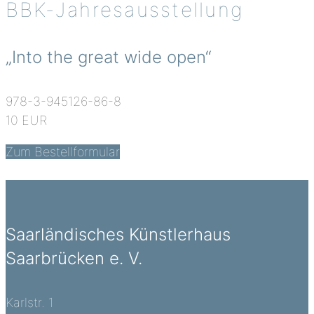
BBK-Jahresausstellung
„Into the great wide open“
978-3-945126-86-8
10 EUR
Zum Bestellformular
Saarländisches Künstlerhaus
Saarbrücken e. V.
Karlstr. 1