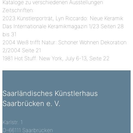
Kataloge zu verschiedenen Ausstellungen
Zeitschriften:
2023 Künstlerporträt, Lyn Riccardo: Neue Keramik
Das Internationale Keramikmagazin 1/23 Seiten 28
bis 31
2004 Weiß trifft Natur: Schoner Wohnen Dekoration
2/2004 Seite 21
1981 Hot Stuff: New York, July 6-13, Seite 22
Saarländisches Künstlerhaus
Saarbrücken e. V.
Karlstr. 1
D-66111 Saarbrücken