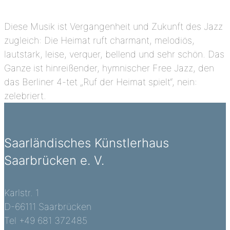
Diese Musik ist Vergangenheit und Zukunft des Jazz
zugleich: Die Heimat ruft charmant, melodiös,
lautstark, leise, verquer, bellend und sehr schön. Das
Ganze ist hinreißender, hymnischer Free Jazz, den
das Berliner 4-tet „Ruf der Heimat spielt“, nein:
zelebriert.
Saarländisches Künstlerhaus
Saarbrücken e. V.
Karlstr. 1
D-66111 Saarbrücken
Tel +49 681 372485